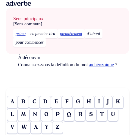
adverbe
Sens principaux
[Sens commun]
primo
en premier lieu
premièrement
d’abord
pour commencer
À découvrir
Connaissez-vous la définition du mot
archéozoïque
?
A
B
C
D
E
F
G
H
I
J
K
L
M
N
O
P
Q
R
S
T
U
V
W
X
Y
Z