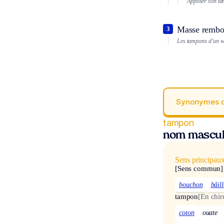
Apposer son ta
Masse rembou
3
Les tampons d’un w
Synonymes 
tampon
nom mascul
Sens principau
[Sens commun]
bouchon
bâil
tampon
[En chir
coton
ouate