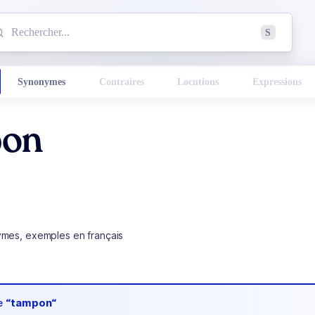
mmencez à chercher un mot dans le dictionnaire :
S
esults found.
Synonymes
Contraires
Locutions
Expressions
on
ymes, exemples en français
de
“tampon“