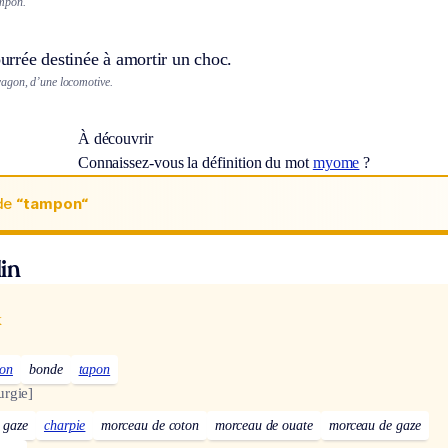
mpon.
rrée destinée à amortir un choc.
agon, d’une locomotive.
À découvrir
Connaissez-vous la définition du mot
myome
?
de
“tampon“
in
x
lon
bonde
tapon
urgie]
gaze
charpie
morceau de coton
morceau de ouate
morceau de gaze