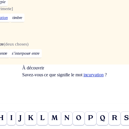
rpie
imerie]
ation
timbre
tre
(deux choses)
entre
s’interposer entre
À découvrir
Savez-vous ce que signifie le mot
incurvation
?
H
I
J
K
L
M
N
O
P
Q
R
S