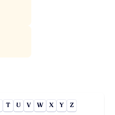
T
U
V
W
X
Y
Z