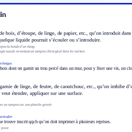
in
de bois, d’étoupe, de linge, de papier, etc., qu’on introduit dan
quelque liquide pourrait s’écouler ou s’introduire.
mpon la bonde d’un étang.
gie nasale en mettant un tampon chirurgical dans les narines.
echnique.
bois dont on garnit un trou percé dans un mur, pour y fixer une vis, un cl
garnie de linge, de feutre, de caoutchouc, etc., qu’on imbibe d
 veut étendre, appliquer sur une surface.
vec un tampon sur une planche gravée.
rticulier.
e trouve inscrit qqch qu’on doit imprimer à plusieurs reprises.
 poste.