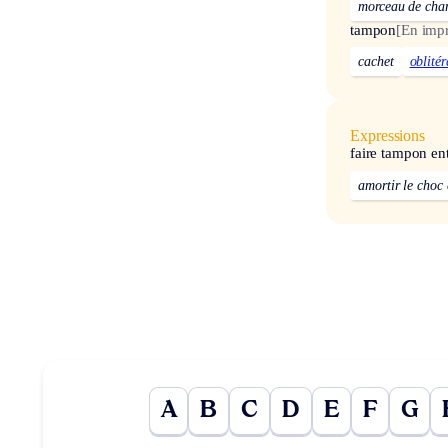
morceau de cha
tampon
[En impr
cachet
oblitér
Expressions
faire tampon en
amortir le choc 
A
B
C
D
E
F
G