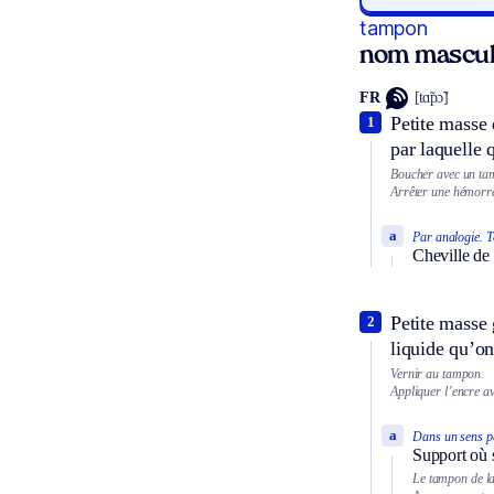
tampon
nom mascul
FR
[tɑ̃pɔ̃]
Petite masse 
1
par laquelle 
Boucher avec un ta
Arrêter une hémorra
a
Par analogie.
T
Cheville de 
Petite masse 
2
liquide qu’on
Vernir au tampon.
Appliquer l’encre a
a
Dans un sens pa
Support où s
Le tampon de la