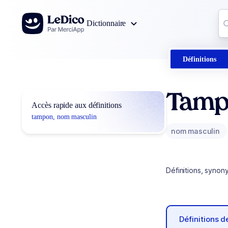
Aller au contenu
Co
Dictionnaire
0
r
Définitions
Tamp
Accès rapide aux définitions
tampon, nom masculin
nom masculin
Définitions, synon
Définitions 