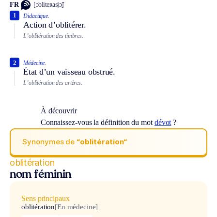
FR
[ɔbliteʀasjɔ̃]
1
Didactique.
Action d’oblitérer.
L’oblitération des timbres.
2
Médecine.
État d’un vaisseau obstrué.
L’oblitération des artères.
À découvrir
Connaissez-vous la définition du mot
dévot
?
Synonymes de
“oblitération“
oblitération
nom féminin
Sens principaux
oblitération
[En médecine]