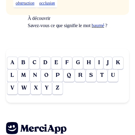
obstruction
occlusion
À découvrir
Savez-vous ce que signifie le mot
baumé
?
A
B
C
D
E
F
G
H
I
J
K
L
M
N
O
P
Q
R
S
T
U
V
W
X
Y
Z