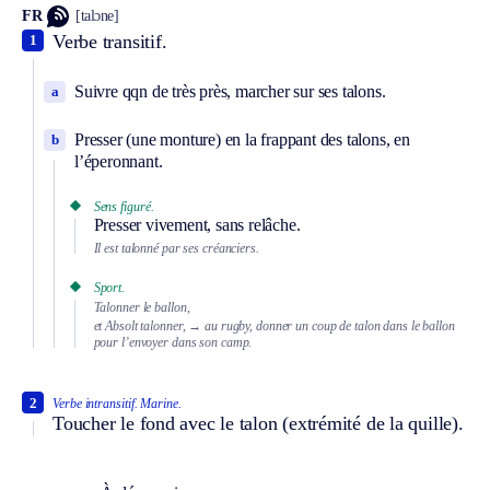
FR
[talɔne]
Verbe transitif.
1
Suivre qqn de très près, marcher sur ses talons.
a
Presser (une monture) en la frappant des talons, en
b
l’éperonnant.
Sens figuré.
Presser vivement, sans relâche.
Il est talonné par ses créanciers.
Sport.
Talonner le ballon,
et
Absolt
talonner,
→ au rugby, donner un coup de talon dans le ballon
pour l’envoyer dans son camp.
2
Verbe intransitif.
Marine.
Toucher le fond avec le talon (extrémité de la quille).