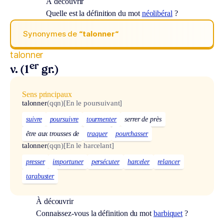
À découvrir
Quelle est la définition du mot
néolibéral
?
Synonymes de
“talonner“
talonner
er
v. (1
gr.)
Sens principaux
talonner
(qqn)
[En le poursuivant]
suivre
poursuivre
tourmenter
serrer de près
être aux trousses de
traquer
pourchasser
talonner
(qqn)
[En le harcelant]
presser
importuner
persécuter
harceler
relancer
tarabuster
À découvrir
Connaissez-vous la définition du mot
barbiquet
?