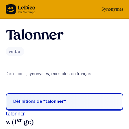
Aller au contenu
Synonymes
Talonner
verbe
Définitions, synonymes, exemples en français
Définitions de
“talonner“
talonner
er
v. (1
gr.)