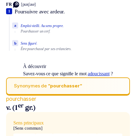
FR
[puʀʃase]
Poursuivre avec ardeur.
1
a
Emploi vieilli.
Au sens propre.
Pourchasser un cerf.
b
Sens figuré.
Être pourchassé par ses créanciers.
À découvrir
Savez-vous ce que signifie le mot
adoucissant
?
Synonymes de
“pourchasser“
pourchasser
er
v. (1
gr.)
Sens principaux
[Sens commun]