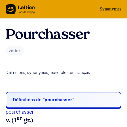
Aller au contenu
Synonymes
Pourchasser
verbe
Définitions, synonymes, exemples en français
Définitions de
“pourchasser“
pourchasser
er
v. (1
gr.)