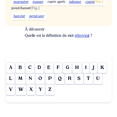
poursuivre
traquer
courir après
talonner
courre
[Vén.]
pourchasser
[Fig.]
harceler
persécuter
À découvrir
Quelle est la définition du mot
rétroviral
?
A
B
C
D
E
F
G
H
I
J
K
L
M
N
O
P
Q
R
S
T
U
V
W
X
Y
Z