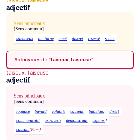
taiseux, taiseuse
adjectif
Sens principaux
[Sens commun]
silencieux
taciturne
muet
discret
réservé
secret
Antonymes de
“taiseux, taiseuse“
taiseux, taiseuse
adjectif
Sens principaux
[Sens commun]
loquace
bavard
volubile
causeur
babillard
disert
communicatif
extraverti
démonstratif
expansif
causant
[Fam.]