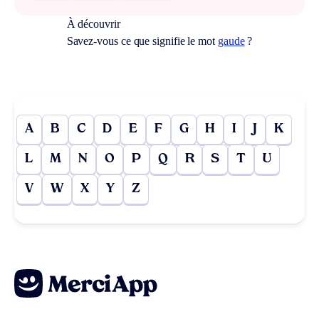
À découvrir
Savez-vous ce que signifie le mot
gaude
?
A
B
C
D
E
F
G
H
I
J
K
L
M
N
O
P
Q
R
S
T
U
V
W
X
Y
Z