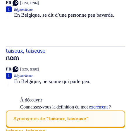
FR
[tɛzø, tɛzøz]
1
Régionalisme.
En Belgique, se dit d’une personne peu bavarde.
taiseux, taiseuse
nom
FR
[tɛzø, tɛzøz]
1
Régionalisme.
En Belgique, personne qui parle peu.
À découvrir
Connaissez-vous la définition du mot
excrément
?
Synonymes de
“taiseux, taiseuse“