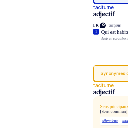
taciturne
adjectif
FR
[tasityʀn]
Qui est habit
1
Avoir un caractère t
Synonymes 
taciturne
adjectif
Sens principau
[Sens commun]
silencieux
mor