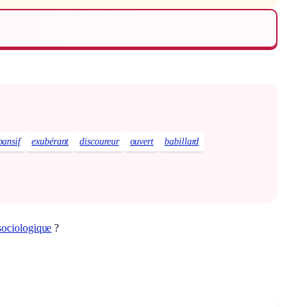
pansif
exubérant
discoureur
ouvert
babillard
sociologique
?