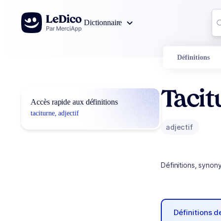
Aller au contenu
Co
Dictionnaire
0
r
Définitions
Tacit
Accès rapide aux définitions
taciturne, adjectif
adjectif
Définitions, synon
Définitions 