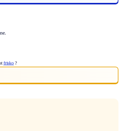
ne.
ot
frisko
?