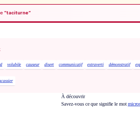
de
“taciturne“
x
rd
volubile
causeur
disert
communicatif
extraverti
démonstratif
ex
acassier
À découvrir
Savez-vous ce que signifie le mot
micro