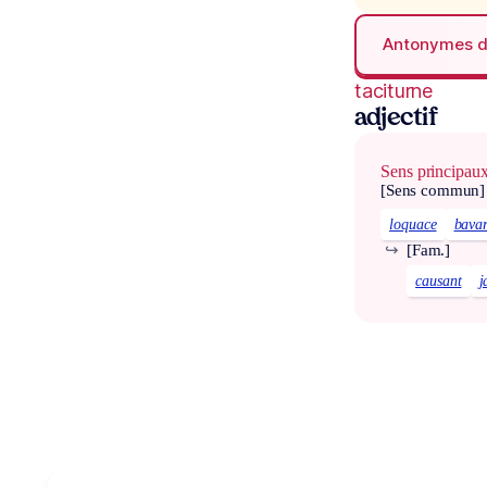
Antonymes 
taciturne
adjectif
Sens principau
[Sens commun]
loquace
bava
↪
[Fam.]
causant
j