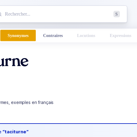
mmencez à chercher un mot dans le dictionnaire :
S
esults found.
Synonymes
Contraires
Locutions
Expressions
urne
ymes, exemples en français
de
“taciturne“