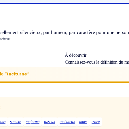
uellement silencieux, par humeur, par caractère pour une person
aciturne.
À découvrir
Connaissez-vous la définition du m
de
“taciturne“
x
ose
sombre
renfermé
taiseux
ténébreux
muet
triste