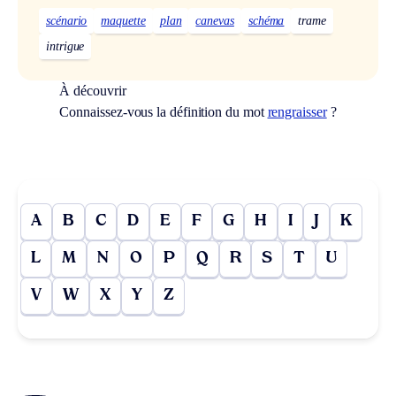
scénario
maquette
plan
canevas
schéma
trame
intrigue
À découvrir
Connaissez-vous la définition du mot
rengraisser
?
A
B
C
D
E
F
G
H
I
J
K
L
M
N
O
P
Q
R
S
T
U
V
W
X
Y
Z