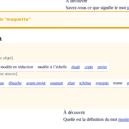
À découvrir
Savez-vous ce que signifie le mot
s
de
“maquette“
n
x
 objet]
modèle en réduction
modèle à l’échelle
étude
copie
projet
ne œuvre]
sse
ébauche
avant-projet
ossature
plan
schéma
synopsis
trame
p
À découvrir
Quelle est la définition du mot
montm