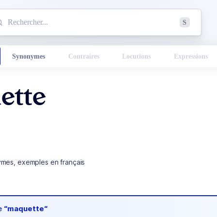
mmencez à chercher un mot dans le dictionnaire :
S
esults found.
Synonymes
Contraires
Locutions
Expressions
ette
ymes, exemples en français
de
“maquette“