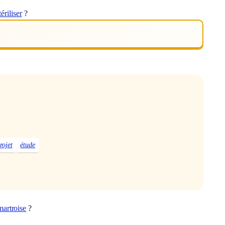
tériliser
?
rojet
étude
artroise
?