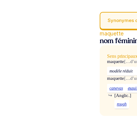
Synonymes 
maquette
nom fémini
Sens principau
maquette
[…d’un
modèle réduit
maquette
[…d’u
canevas
esqui
↪
[Anglic.]
rough