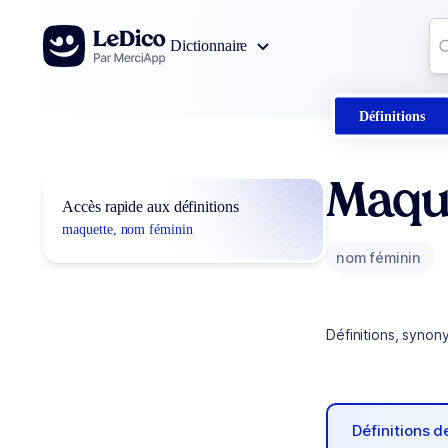
Aller au contenu
Co
Dictionnaire
0
r
Définitions
Maqu
Accès rapide aux définitions
maquette, nom féminin
nom féminin
Définitions, synon
Définitions 