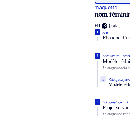
maquette
nom fémini
FR
[makɛt]
1
Arts.
Ébauche d’un
2
Architecture.
Techni
Modèle réduit
La maquette de la p
a
Relatif aux jeux.
Modèle rédui
3
Arts graphiques et 
Projet servan
La maquette d’une po