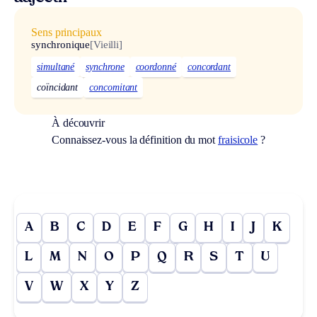
Sens principaux
synchronique
[Vieilli]
simultané
synchrone
coordonné
concordant
coïncidant
concomitant
À découvrir
Connaissez-vous la définition du mot
fraisicole
?
A
B
C
D
E
F
G
H
I
J
K
L
M
N
O
P
Q
R
S
T
U
V
W
X
Y
Z