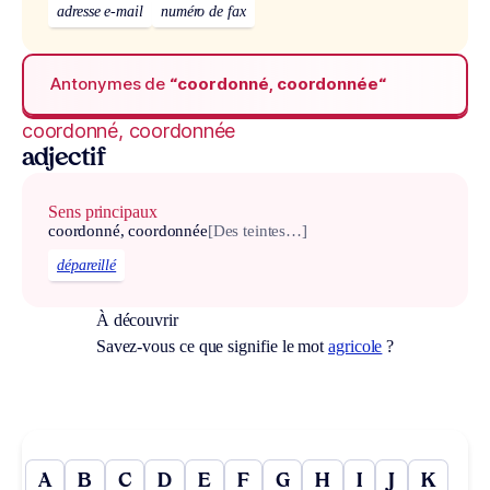
adresse e-mail
numéro de fax
Antonymes de
“coordonné, coordonnée“
coordonné, coordonnée
adjectif
Sens principaux
coordonné, coordonnée
[Des teintes…]
dépareillé
À découvrir
Savez-vous ce que signifie le mot
agricole
?
A
B
C
D
E
F
G
H
I
J
K