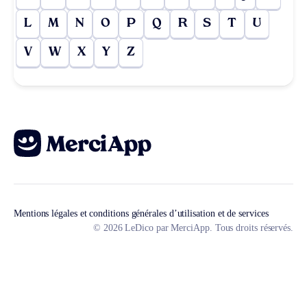
L
M
N
O
P
Q
R
S
T
U
V
W
X
Y
Z
Mentions légales et conditions générales d’utilisation et de services
© 2026 LeDico par MerciApp. Tous droits réservés.