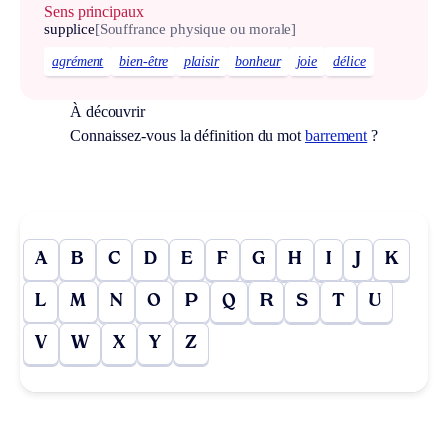
Sens principaux
supplice
[Souffrance physique ou morale]
agrément
bien-être
plaisir
bonheur
joie
délice
À découvrir
Connaissez-vous la définition du mot
barrement
?
A
B
C
D
E
F
G
H
I
J
K
L
M
N
O
P
Q
R
S
T
U
V
W
X
Y
Z