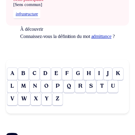
[Sens commun]
infrastructure
À découvrir
Connaissez-vous la définition du mot
admittance
?
A
B
C
D
E
F
G
H
I
J
K
L
M
N
O
P
Q
R
S
T
U
V
W
X
Y
Z