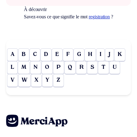
À découvrir
Savez-vous ce que signifie le mot
registration
?
A
B
C
D
E
F
G
H
I
J
K
L
M
N
O
P
Q
R
S
T
U
V
W
X
Y
Z