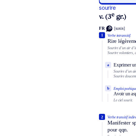
sourire
e
v. (3
gr.)
FR
[suʀiʀ]
1
Verbe intransitif.
Rire légèrem
Sourire d’un air d’i
Sourire volontiers, a
Exprimer un
a
Sourire d’un ai
Sourire doucem
b
Emploi poétique
Avoir un asp
Le ciel sourit.
2
Verbe transitif indir
Manifester sp
pour qqn.