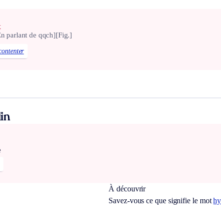
x
En parlant de qqch]
[Fig.]
ontenter
in
e
À découvrir
Savez-vous ce que signifie le mot
hy