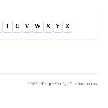
T
U
V
W
X
Y
Z
© 2026 LeDico par MerciApp. Tous droits réservés.