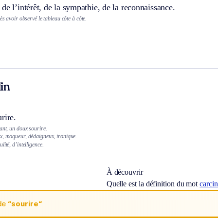
de l’intérêt, de la sympathie, de la reconnaissance.
ès avoir observé le tableau côte à côte.
in
rire.
ant, un doux sourire.
x, moqueur, dédaigneux, ironique.
ité, d’intelligence.
À découvrir
Quelle est la définition du mot
carci
de
“sourire“