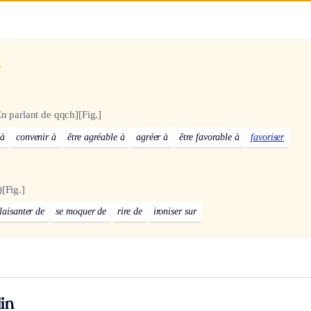
x
En parlant de qqch]
[Fig.]
 à
convenir à
être agréable à
agréer à
être favorable à
favoriser
)
[Fig.]
laisanter de
se moquer de
rire de
ironiser sur
in