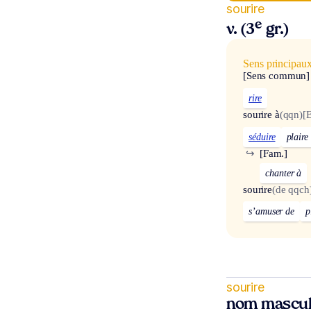
sourire
e
v. (3
gr.)
Sens principau
[Sens commun]
rire
sourire à
(qqn)
[
séduire
plaire
↪
[Fam.]
chanter à
sourire
(de qqch
s’amuser de
p
sourire
nom mascul