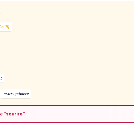
x
ieilli]
nt
e
rester optimiste
de
“sourire“