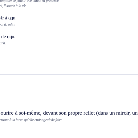
ifester le plaisir que cause sa présence.
, il sourit à la vie.
le à qqn.
urit, enfin.
t de qqn.
urit.
ourire à soi-même, devant son propre reflet (dans un miroir, un
ensant à la farce qu’elle envisageait de faire.