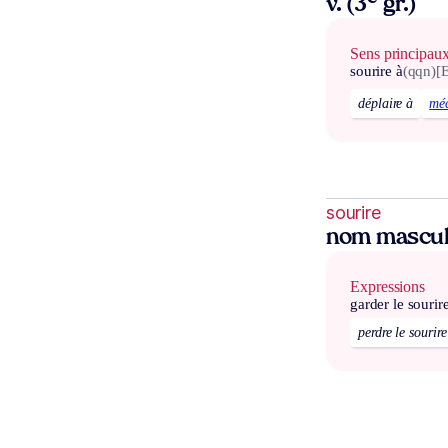
v. (3
gr.)
Sens principau
sourire à
(qqn)
[
déplaire à
méc
sourire
nom mascul
Expressions
garder le sourir
perdre le sourire