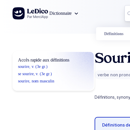
Aller au contenu
Co
Dictionnaire
0
r
Définitions
Sour
Accès rapide aux définitions
sourire, v. (3e gr.)
se sourire, v. (3e gr.)
verbe non pron
sourire, nom masculin
Définitions, synon
Définitions 