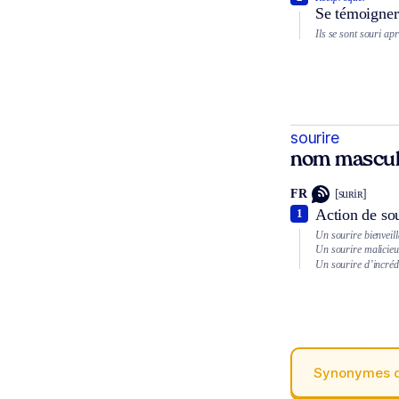
Se témoigner 
Ils se sont souri apr
sourire
nom mascul
FR
[suʀiʀ]
Action de sou
1
Un sourire bienveill
Un sourire malicieu
Un sourire d’incrédul
Synonymes 