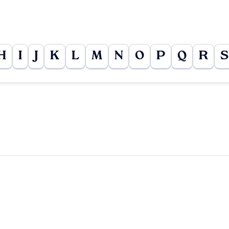
H
I
J
K
L
M
N
O
P
Q
R
S