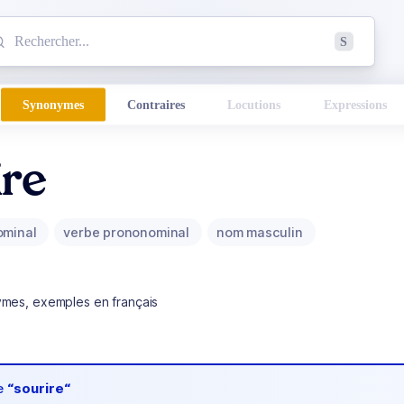
mmencez à chercher un mot dans le dictionnaire :
S
esults found.
Synonymes
Contraires
Locutions
Expressions
ire
ominal
verbe prononominal
nom masculin
ymes, exemples en français
de
“sourire“