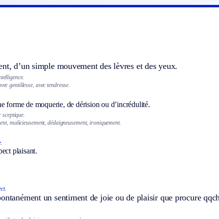
ent, d’un simple mouvement des lèvres et des yeux.
ntelligence.
vec gentillesse, avec tendresse.
e forme de moquerie, de dérision ou d’incrédulité.
r sceptique.
ent, malicieusement, dédaigneusement, ironiquement.
.
ect plaisant.
ect.
ontanément un sentiment de joie ou de plaisir que procure qqch