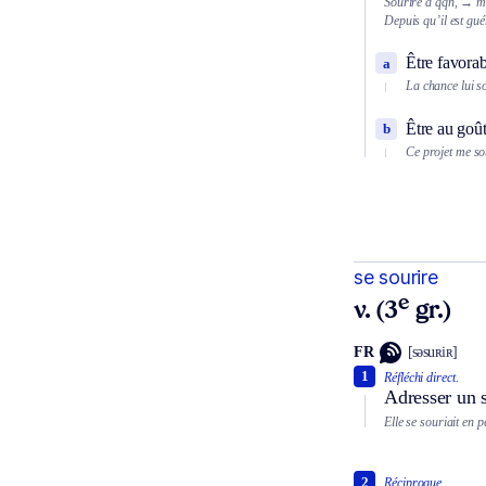
Sourire à qqn,
→ man
Depuis qu’il est guéri
Être favorab
a
La chance lui so
Être au goû
b
Ce projet me so
se sourire
e
v. (3
gr.)
FR
[səsuʀiʀ]
1
Réfléchi direct.
Adresser un s
Elle se souriait en p
2
Réciproque.