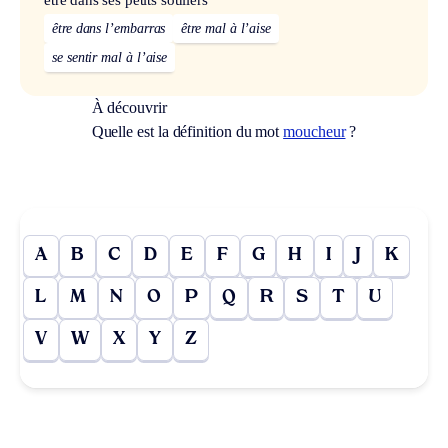
être dans l’embarras
être mal à l’aise
se sentir mal à l’aise
À découvrir
Quelle est la définition du mot
moucheur
?
A
B
C
D
E
F
G
H
I
J
K
L
M
N
O
P
Q
R
S
T
U
V
W
X
Y
Z