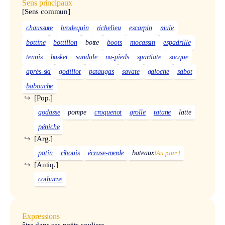
Sens principaux
[Sens commun]
chaussure
brodequin
richelieu
escarpin
mule
bottine
bottillon
botte
boots
mocassin
espadrille
tennis
basket
sandale
nu-pieds
spartiate
socque
après-ski
godillot
pataugas
savate
galoche
sabot
babouche
↪
[Pop.]
godasse
pompe
croquenot
grolle
tatane
latte
péniche
↪
[Arg.]
patin
ribouis
écrase-merde
bateaux
[Au plur.]
↪
[Antiq.]
cothurne
Expressions
être dans ses petits souliers