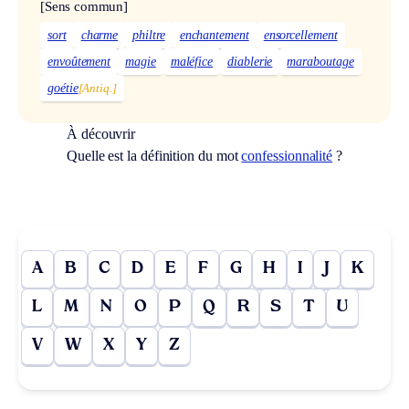
[Sens commun]
sort
charme
philtre
enchantement
ensorcellement
envoûtement
magie
maléfice
diablerie
maraboutage
goétie
[Antiq.]
À découvrir
Quelle est la définition du mot
confessionnalité
?
A
B
C
D
E
F
G
H
I
J
K
L
M
N
O
P
Q
R
S
T
U
V
W
X
Y
Z