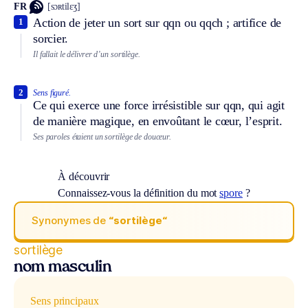
FR
[sɔʀtilɛʒ]
Action de jeter un sort sur qqn ou qqch ; artifice de
1
sorcier.
Il fallait le délivrer d’un sortilège.
2
Sens figuré.
Ce qui exerce une force irrésistible sur qqn, qui agit
de manière magique, en envoûtant le cœur, l’esprit.
Ses paroles étaient un sortilège de douceur.
À découvrir
Connaissez-vous la définition du mot
spore
?
Synonymes de
“sortilège“
sortilège
nom masculin
Sens principaux