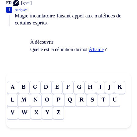
FR
[gɔesi]
1
Antiquité.
Magie incantatoire faisant appel aux maléfices de
certains esprits.
À découvrir
Quelle est la définition du mot
écharde
?
A
B
C
D
E
F
G
H
I
J
K
L
M
N
O
P
Q
R
S
T
U
V
W
X
Y
Z