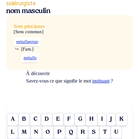
sidérurgiste
nom masculin
Sens principaux
[Sens commun]
métallurgiste
↪
[Fam.]
métallo
À découvrir
Savez-vous ce que signifie le mot
instituant
?
A
B
C
D
E
F
G
H
I
J
K
L
M
N
O
P
Q
R
S
T
U