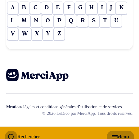
A
B
C
D
E
F
G
H
I
J
K
L
M
N
O
P
Q
R
S
T
U
V
W
X
Y
Z
Mentions légales et conditions générales d’utilisation et de services
© 2026 LeDico par MerciApp. Tous droits réservés.
Rechercher
Menu