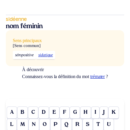
sidéenne
nom féminin
Sens principaux
[Sens commun]
séropositive
sidatique
À découvrir
Connaissez-vous la définition du mot
trémater
?
A
B
C
D
E
F
G
H
I
J
K
L
M
N
O
P
Q
R
S
T
U