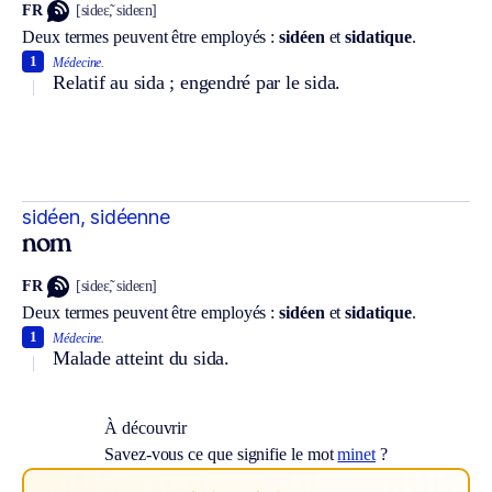
FR
[sideɛ̃, sideɛn]
Deux termes peuvent être employés :
sidéen
et
sidatique
.
1
Médecine.
Relatif au sida ; engendré par le sida.
sidéen, sidéenne
nom
FR
[sideɛ̃, sideɛn]
Deux termes peuvent être employés :
sidéen
et
sidatique
.
1
Médecine.
Malade atteint du sida.
À découvrir
Savez-vous ce que signifie le mot
minet
?