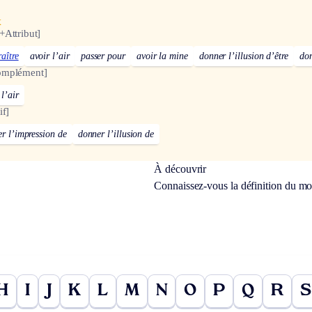
x
+Attribut]
aître
avoir l’air
passer pour
avoir la mine
donner l’illusion d’être
don
omplément]
 l’air
if]
r l’impression de
donner l’illusion de
À découvrir
Connaissez-vous la définition du m
H
I
J
K
L
M
N
O
P
Q
R
S