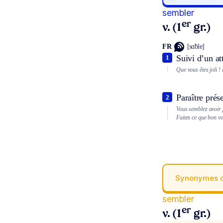
sembler
er
v. (1
gr.)
FR
[sɑ̃ble]
Suivi d’un at
1
Que vous êtes joli !
Paraître prés
2
Vous semblez avoir 
Faites ce que bon v
Synonymes 
sembler
er
v. (1
gr.)