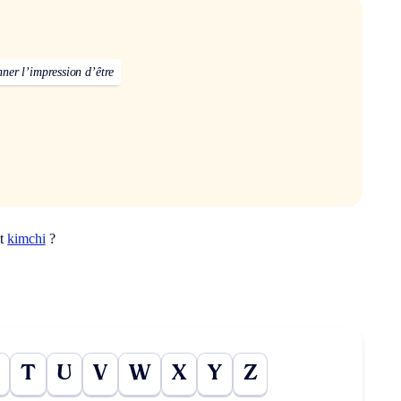
ner l’impression d’être
ot
kimchi
?
T
U
V
W
X
Y
Z