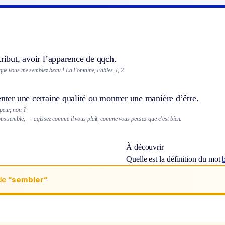
tribut, avoir l’apparence de qqch.
 que vous me semblez beau ! La Fontaine, Fables, I, 2.
enter une certaine qualité ou montrer une manière d’être.
peur, non ?
ous semble,
→ agissez comme il vous plaît, comme vous pensez que c’est bien.
À découvrir
Quelle est la définition du mot
b
de
“sembler“