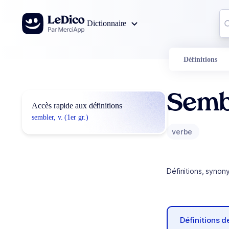
Aller au contenu
Co
Dictionnaire
0
r
Définitions
Semb
Accès rapide aux définitions
sembler, v. (1er gr.)
verbe
Définitions, synon
Définitions 