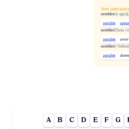
Sens principau
sembler
(à qqn)
[
paraître
appar
sembler
[Sans c
paraître
avoir
sembler
[+Infinit
paraître
donne
A
B
C
D
E
F
G