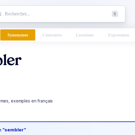
mmencez à chercher un mot dans le dictionnaire :
S
esults found.
Synonymes
Contraires
Locutions
Expressions
ler
ymes, exemples en français
de
“sembler“