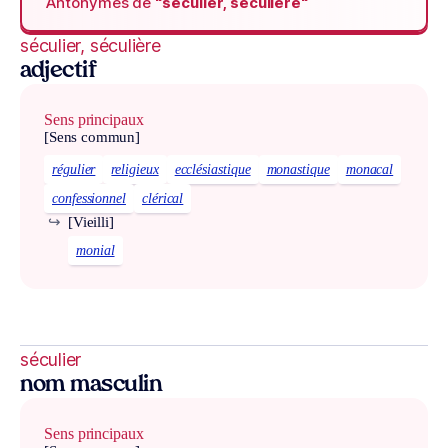
Antonymes de
“séculier, séculière“
séculier, séculière
adjectif
Sens principaux
[Sens commun]
régulier
religieux
ecclésiastique
monastique
monacal
confessionnel
clérical
↪
[Vieilli]
monial
séculier
nom masculin
Sens principaux