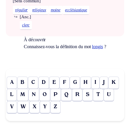
[Sens commun]
régulier
religieux
moine
ecclésiastique
↪
[Anc.]
clerc
À découvrir
Connaissez-vous la définition du mot
longis
?
A
B
C
D
E
F
G
H
I
J
K
L
M
N
O
P
Q
R
S
T
U
V
W
X
Y
Z