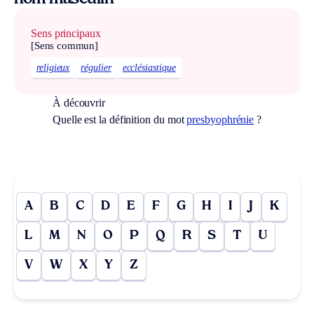
Sens principaux
[Sens commun]
religieux
régulier
ecclésiastique
À découvrir
Quelle est la définition du mot
presbyophrénie
?
A
B
C
D
E
F
G
H
I
J
K
L
M
N
O
P
Q
R
S
T
U
V
W
X
Y
Z