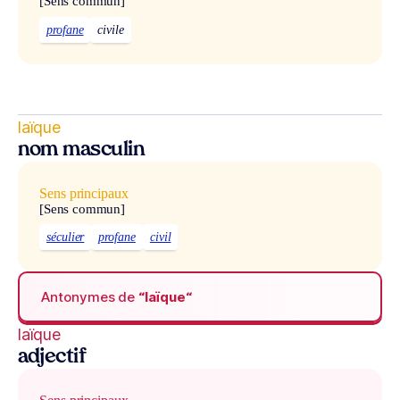
[Sens commun]
profane
civile
laïque
nom masculin
Sens principaux
[Sens commun]
séculier
profane
civil
Antonymes de
“laïque“
laïque
adjectif