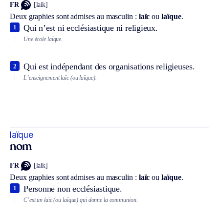
FR
[laik]
Deux graphies sont admises au masculin :
laïc
ou
laïque
.
Qui n’est ni ecclésiastique ni religieux.
1
Une école laïque.
Qui est indépendant des organisations religieuses.
2
L’enseignement laïc (ou laïque).
laïque
nom
FR
[laik]
Deux graphies sont admises au masculin :
laïc
ou
laïque
.
Personne non ecclésiastique.
1
C’est un laïc (ou laïque) qui donne la communion.