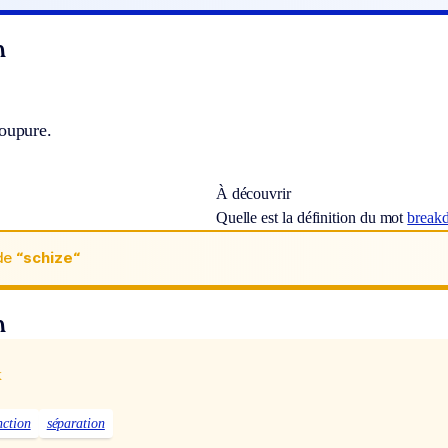
n
coupure.
À découvrir
Quelle est la définition du mot
breakd
de
“schize“
n
x
nction
séparation