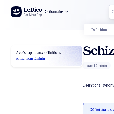
Aller au contenu
Co
Dictionnaire
0
r
Définitions
Schi
Accès rapide aux définitions
schize, nom féminin
nom féminin
Définitions, synon
Définitions 