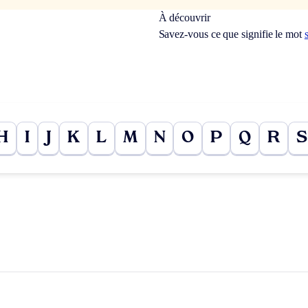
À découvrir
Savez-vous ce que signifie le mot
H
I
J
K
L
M
N
O
P
Q
R
S