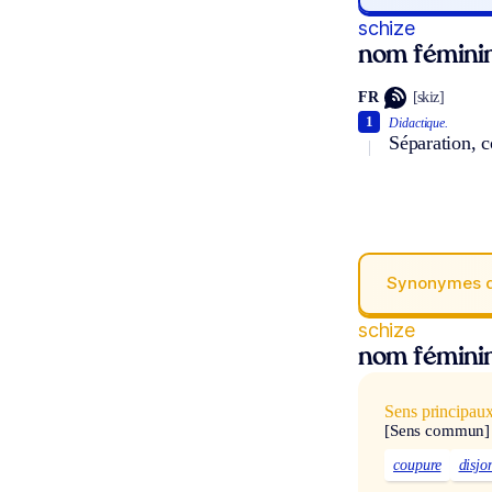
schize
nom fémini
FR
[skiz]
1
Didactique.
Séparation, 
Synonymes 
schize
nom fémini
Sens principau
[Sens commun]
coupure
disjo