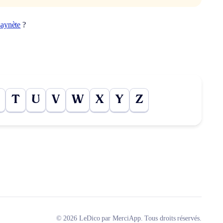
saynète
?
T
U
V
W
X
Y
Z
© 2026 LeDico par MerciApp. Tous droits réservés.