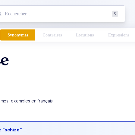
mmencez à chercher un mot dans le dictionnaire :
S
esults found.
Synonymes
Contraires
Locutions
Expressions
ze
ymes, exemples en français
de
“schize“