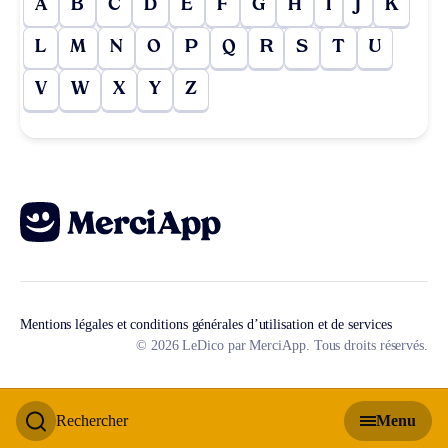
A
B
C
D
E
F
G
H
I
J
K
L
M
N
O
P
Q
R
S
T
U
V
W
X
Y
Z
Mentions légales et conditions générales d’utilisation et de services
© 2026 LeDico par MerciApp. Tous droits réservés.
Rechercher
Menu