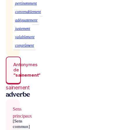
pertinemment
convenablement
adéquatement
justement
valablement
congrûment
Antonymes
de
“sainement“
sainement
adverbe
Sens
principaux
[Sens
commun]