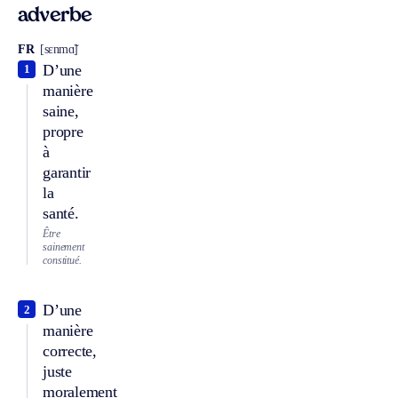
adverbe
FR
[sɛnmɑ̃]
D’une
1
manière
saine,
propre
à
garantir
la
santé.
Être
sainement
constitué.
D’une
2
manière
correcte,
juste
moralement