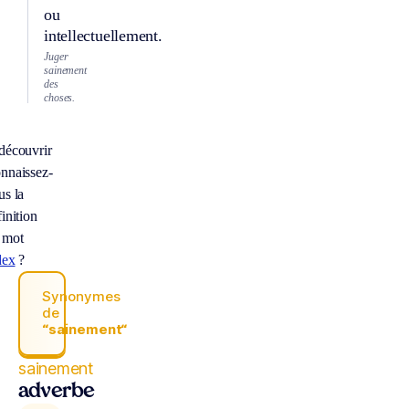
ou
intellectuellement.
Juger
sainement
des
choses.
découvrir
nnaissez-
us la
inition
 mot
dex
?
Synonymes
de
“sainement“
sainement
adverbe