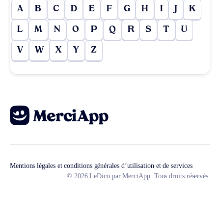
A
B
C
D
E
F
G
H
I
J
K
L
M
N
O
P
Q
R
S
T
U
V
W
X
Y
Z
Mentions légales et conditions générales d’utilisation et de services
© 2026 LeDico par MerciApp. Tous droits réservés.