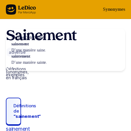
Aller au contenu
Synonymes
Sainement
Ne pas confondre
sainement
D’une manière saine.
adverbe
saintement
D’une manière sainte.
Définitions,
synonymes,
exemples
en français
Définitions
de
“sainement“
sainement