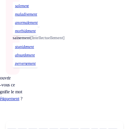
salement
maladivement
anormalement
morbidement
sainement
[Intellectuellement]
stupidement
absurdement
perversement
ouvrir
-vous ce
gnifie le mot
hétiquement
?