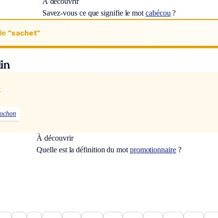
À découvrir
Savez-vous ce que signifie le mot
cabécou
?
de
“sachet“
in
x
ochon
À découvrir
Quelle est la définition du mot
promotionnaire
?