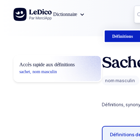
Aller au contenu
Co
Dictionnaire
0
r
Définitions
Sach
Accès rapide aux définitions
sachet, nom masculin
nom masculin
Définitions, synon
Définitions 