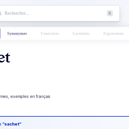
mmencez à chercher un mot dans le dictionnaire :
S
esults found.
Synonymes
Contraires
Locutions
Expressions
et
ymes, exemples en français
de
“sachet“