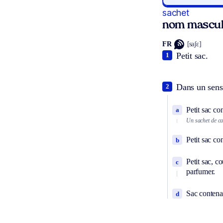
sachet
nom mascul
FR
[saʃɛ]
Petit sac.
1
Dans un sens 
2
Petit sac co
a
Un sachet de c
Petit sac co
b
Petit sac, c
c
parfumer.
Sac contenan
d