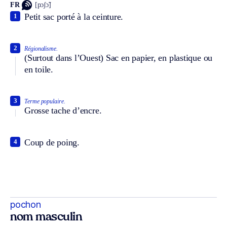
FR
[pɔʃɔ̃]
Petit sac porté à la ceinture.
1
2
Régionalisme.
(Surtout dans l’Ouest) Sac en papier, en plastique ou
en toile.
3
Terme populaire.
Grosse tache d’encre.
Coup de poing.
4
pochon
nom masculin