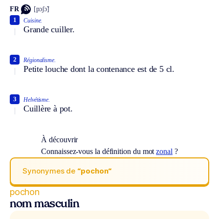
FR
[pɔʃɔ̃]
1
Cuisine.
Grande cuiller.
2
Régionalisme.
Petite louche dont la contenance est de 5 cl.
3
Helvétisme.
Cuillère à pot.
À découvrir
Connaissez-vous la définition du mot
zonal
?
Synonymes de
“pochon“
pochon
nom masculin