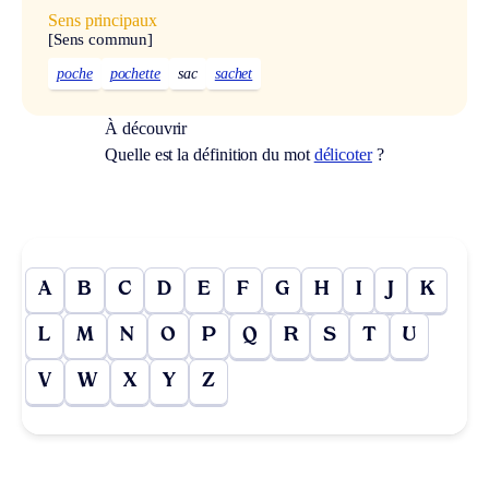
Sens principaux
[Sens commun]
poche
pochette
sac
sachet
À découvrir
Quelle est la définition du mot
délicoter
?
A
B
C
D
E
F
G
H
I
J
K
L
M
N
O
P
Q
R
S
T
U
V
W
X
Y
Z