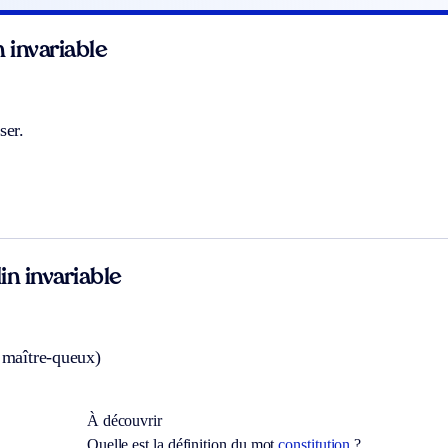
 invariable
ser.
n invariable
. maître-queux)
À découvrir
Quelle est la définition du mot
constitution
?