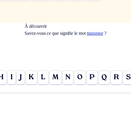
À découvrir
Savez-vous ce que signifie le mot
transistor
?
H
I
J
K
L
M
N
O
P
Q
R
S