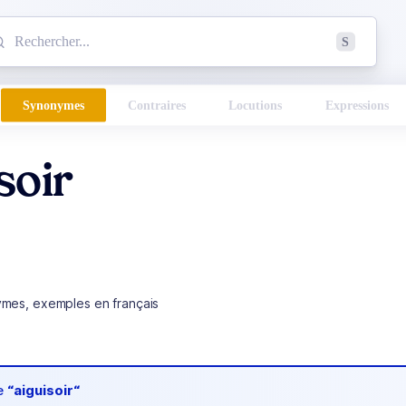
mmencez à chercher un mot dans le dictionnaire :
S
esults found.
Synonymes
Contraires
Locutions
Expressions
soir
ymes, exemples en français
de
“aiguisoir“