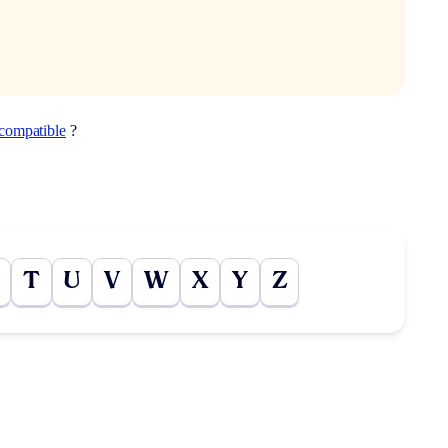
compatible
?
T
U
V
W
X
Y
Z