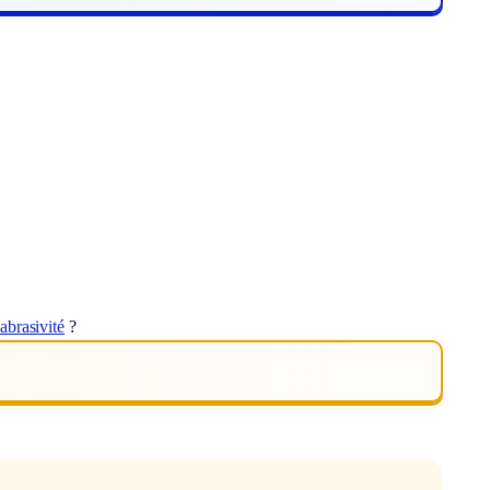
abrasivité
?