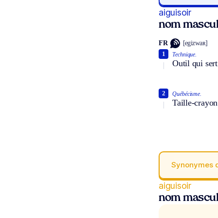
aiguisoir
nom mascul
FR
[egizwaʀ]
1
Technique.
Outil qui sert
2
Québécisme.
Taille-crayon
Synonymes 
aiguisoir
nom mascul