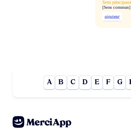
Sens principau
[Sens commun]
aiguiseur
A
B
C
D
E
F
G