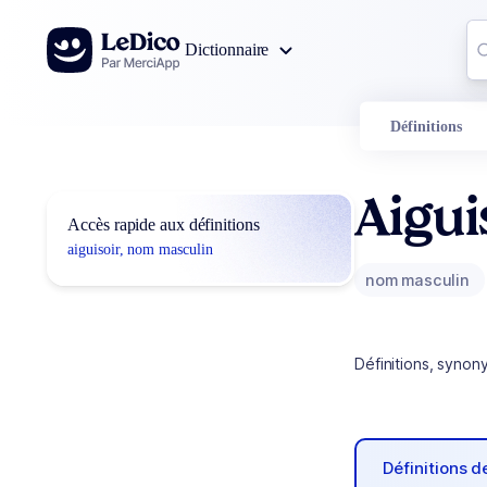
Aller au contenu
Co
Dictionnaire
0
r
Définitions
Aigui
Accès rapide aux définitions
aiguisoir, nom masculin
nom masculin
Définitions, synon
Définitions 