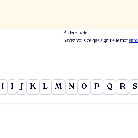
x
À découvrir
Savez-vous ce que signifie le mot
euro
H
I
J
K
L
M
N
O
P
Q
R
S