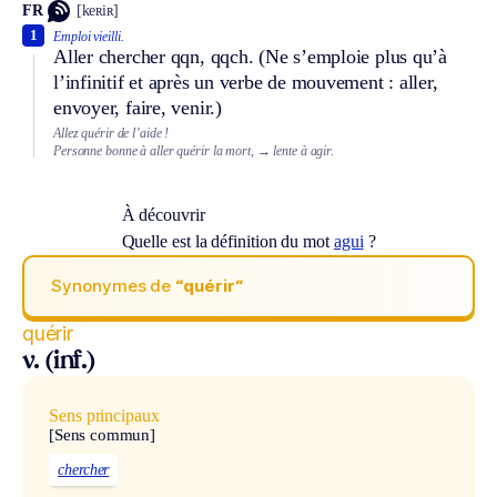
FR
[keʀiʀ]
1
Emploi vieilli.
Aller chercher qqn, qqch. (Ne s’emploie plus qu’à
l’infinitif et après un verbe de mouvement : aller,
envoyer, faire, venir.)
Allez quérir de l’aide !
Personne bonne à aller quérir la mort,
→ lente à agir.
À découvrir
Quelle est la définition du mot
agui
?
Synonymes de
“quérir“
quérir
v. (inf.)
Sens principaux
[Sens commun]
chercher