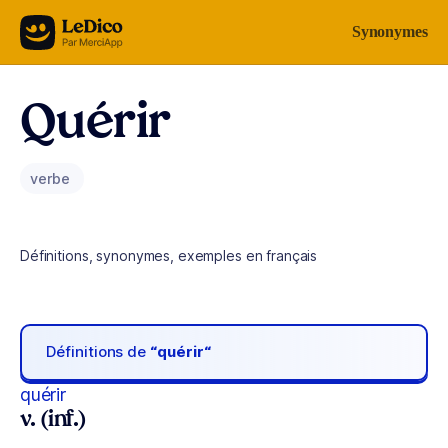
Aller au contenu
Synonymes
Quérir
verbe
Définitions, synonymes, exemples en français
Définitions de
“quérir“
quérir
v. (inf.)