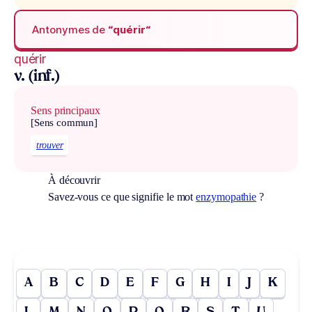
Antonymes de
“quérir“
quérir
v. (inf.)
Sens principaux
[Sens commun]
trouver
À découvrir
Savez-vous ce que signifie le mot
enzymopathie
?
A
B
C
D
E
F
G
H
I
J
K