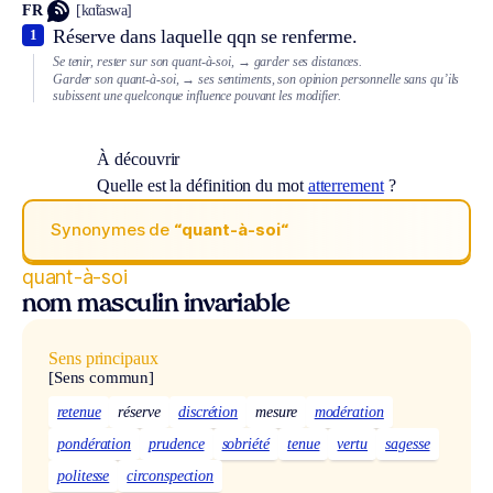
FR
[kɑ̃taswa]
Réserve dans laquelle qqn se renferme.
1
Se tenir, rester sur son quant-à-soi,
→ garder ses distances.
Garder son quant-à-soi,
→ ses sentiments, son opinion personnelle sans qu’ils
subissent une quelconque influence pouvant les modifier.
À découvrir
Quelle est la définition du mot
atterrement
?
Synonymes de
“quant-à-soi“
quant-à-soi
nom masculin invariable
Sens principaux
[Sens commun]
retenue
réserve
discrétion
mesure
modération
pondération
prudence
sobriété
tenue
vertu
sagesse
politesse
circonspection