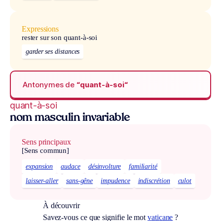
Expressions
rester sur son quant-à-soi
garder ses distances
Antonymes de
“quant-à-soi“
quant-à-soi
nom masculin invariable
Sens principaux
[Sens commun]
expansion
audace
désinvolture
familiarité
laisser-aller
sans-gêne
impudence
indiscrétion
culot
À découvrir
Savez-vous ce que signifie le mot
vaticane
?