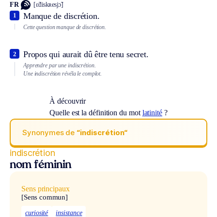
FR
[ɛ̃diskʀesjɔ̃]
Manque de discrétion.
1
Cette question manque de discrétion.
Propos qui aurait dû être tenu secret.
2
Apprendre par une indiscrétion.
Une indiscrétion révéla le complot.
À découvrir
Quelle est la définition du mot
latinité
?
Synonymes de
“indiscrétion“
indiscrétion
nom féminin
Sens principaux
[Sens commun]
curiosité
insistance