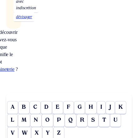
avec
indiscrétion
dévisager
découvrir
vez-vous
 que
nifie le
t
ineterie
?
A
B
C
D
E
F
G
H
I
J
K
L
M
N
O
P
Q
R
S
T
U
V
W
X
Y
Z