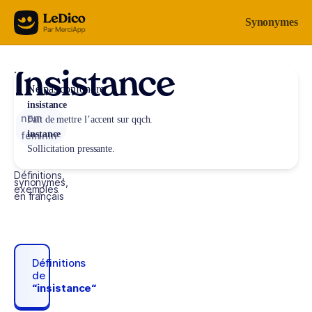
Aller au contenu
Synonymes
Insistance
Ne pas confondre
insistance
nom
Fait de mettre l’accent sur qqch.
instance
féminin
Sollicitation pressante.
Définitions,
synonymes,
exemples
en français
Définitions
de
“insistance“