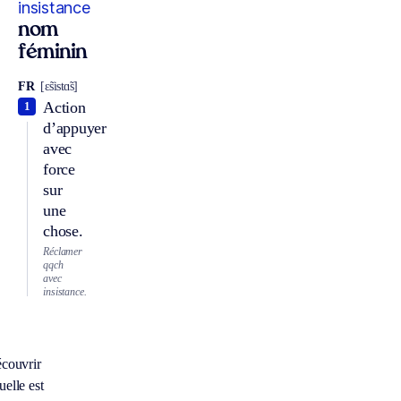
insistance
nom
féminin
FR
[ɛ̃sistɑ̃s]
Action
1
d’appuyer
avec
force
sur
une
chose.
Réclamer
qqch
avec
insistance.
écouvrir
elle est