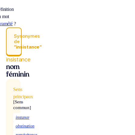
finition
u mot
aramélé
?
Synonymes
de
“insistance“
insistance
nom
féminin
Sens
principaux
[Sens
commun]
instance
obstination
persévérance