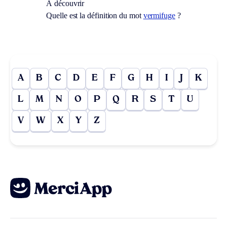
À découvrir
Quelle est la définition du mot
vermifuge
?
A
B
C
D
E
F
G
H
I
J
K
L
M
N
O
P
Q
R
S
T
U
V
W
X
Y
Z