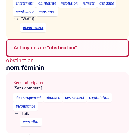
entêtement
opiniâtreté
résolution
fermeté
assiduité
persistance
constance
↪
[Vieilli]
aheurtement
Antonymes de
“obstination“
obstination
nom féminin
Sens principaux
[Sens commun]
découragement
abandon
désistement
capitulation
inconstance
↪
[Litt.]
versatilité