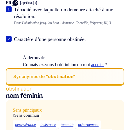
FR
[ɔpstinasjɔ̃]
Ténacité avec laquelle on demeure attaché à une
1
résolution.
Dans l’obstination jusqu’au bout il demeure, Corneille, Polyeucte, III, 3.
Caractère d’une personne obstinée.
2
À découvrir
Connaissez-vous la définition du mot
accoler
?
Synonymes de
“obstination“
obstination
nom féminin
Sens principaux
[Sens commun]
persévérance
insistance
ténacité
acharnement