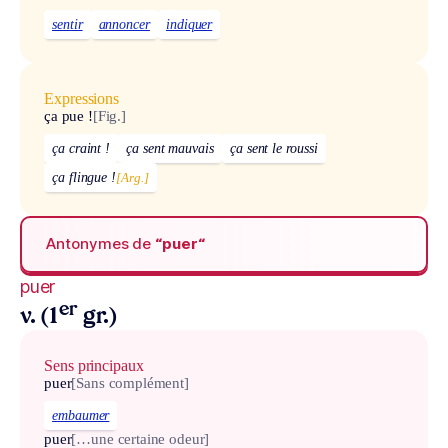
sentir
annoncer
indiquer
Expressions
ça pue !
[Fig.]
ça craint !
ça sent mauvais
ça sent le roussi
ça flingue !
[Arg.]
Antonymes de
“puer“
puer
er
v. (1
gr.)
Sens principaux
puer
[Sans complément]
embaumer
puer
[…une certaine odeur]