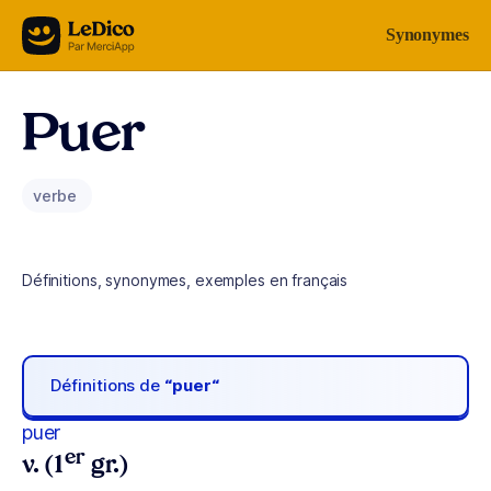
Aller au contenu
Synonymes
Puer
verbe
Définitions, synonymes, exemples en français
Définitions de
“puer“
puer
er
v. (1
gr.)