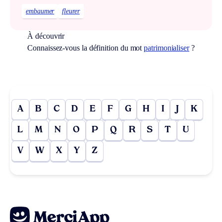
embaumer
fleurer
À découvrir
Connaissez-vous la définition du mot
patrimonialiser
?
A
B
C
D
E
F
G
H
I
J
K
L
M
N
O
P
Q
R
S
T
U
V
W
X
Y
Z