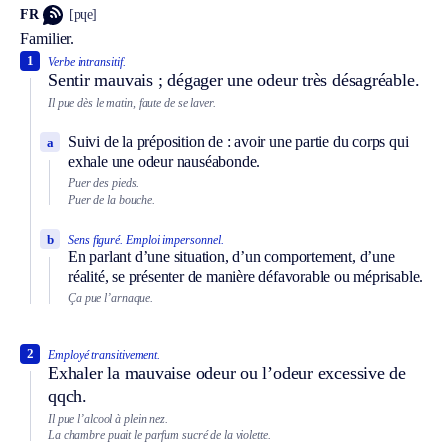
FR
[pɥe]
Familier.
1
Verbe intransitif.
Sentir mauvais ; dégager une odeur très désagréable.
Il pue dès le matin, faute de se laver.
Suivi de la préposition de : avoir une partie du corps qui
a
exhale une odeur nauséabonde.
Puer des pieds.
Puer de la bouche.
b
Sens figuré.
Emploi impersonnel.
En parlant d’une situation, d’un comportement, d’une
réalité, se présenter de manière défavorable ou méprisable.
Ça pue l’arnaque.
2
Employé transitivement.
Exhaler la mauvaise odeur ou l’odeur excessive de
qqch.
Il pue l’alcool à plein nez.
La chambre puait le parfum sucré de la violette.