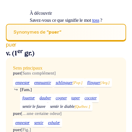
À découvrir
Savez-vous ce que signifie le mot
toss
?
Synonymes de
“puer“
puer
er
v. (1
gr.)
Sens principaux
puer
[Sans complément]
empester
empuantir
schlinguer
[Pop.]
flinguer
[Arg.]
↪
[Fam.]
fouetter
dauber
cogner
taper
cocoter
sentir le fauve
sentir le diable
[Québec.]
puer
[…une certaine odeur]
empester
sentir
exhaler
puer
[Fig.]