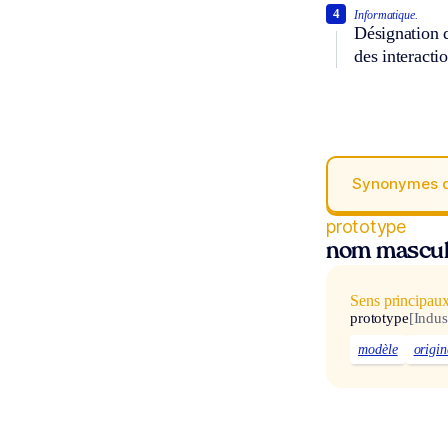
4
Informatique.
Désignation 
des interacti
Synonymes 
prototype
nom mascul
Sens principau
prototype
[Indus
modèle
origin