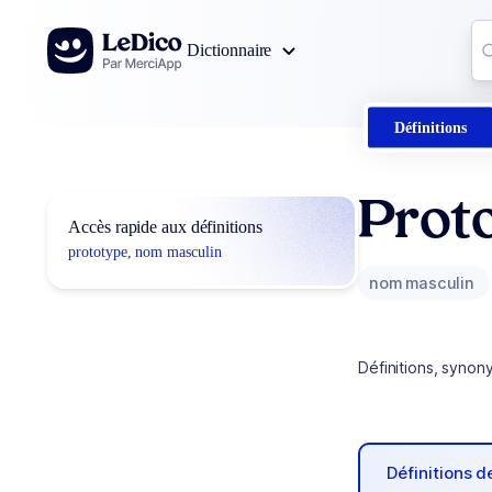
Aller au contenu
Co
Dictionnaire
0
r
Définitions
Prot
Accès rapide aux définitions
prototype, nom masculin
nom masculin
Définitions, synon
Définitions 