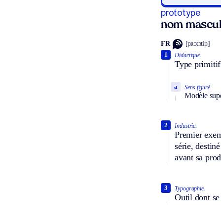
prototype
nom mascul
FR
[pʀɔtɔtip]
1
Didactique.
Type primitif
a
Sens figuré.
Modèle supé
2
Industrie.
Premier exemp
série, destin
avant sa prod
3
Typographie.
Outil dont se