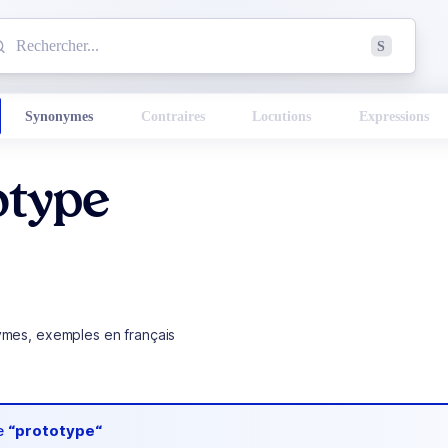
mmencez à chercher un mot dans le dictionnaire :
S
esults found.
Synonymes
Contraires
Locutions
Expressions
otype
ymes, exemples en français
de
“prototype“