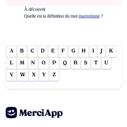
À découvrir
Quelle est la définition du mot
macronisme
?
A
B
C
D
E
F
G
H
I
J
K
L
M
N
O
P
Q
R
S
T
U
V
W
X
Y
Z