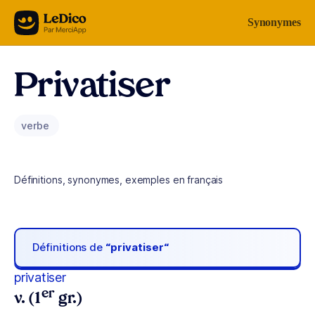
Aller au contenu
Synonymes
Privatiser
verbe
Définitions, synonymes, exemples en français
Définitions de
“privatiser“
privatiser
er
v. (1
gr.)