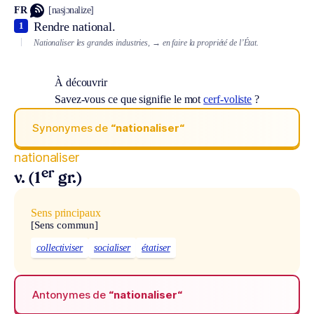
FR
[nasjɔnalize]
Rendre national.
1
Nationaliser les grandes industries,
→ en faire la propriété de l’État.
À découvrir
Savez-vous ce que signifie le mot
cerf-voliste
?
Synonymes de
“nationaliser“
nationaliser
er
v. (1
gr.)
Sens principaux
[Sens commun]
collectiviser
socialiser
étatiser
Antonymes de
“nationaliser“