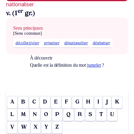
nationaliser
er
v. (1
gr.)
Sens principaux
[Sens commun]
décollectiviser
privatiser
dénationaliser
désétatiser
À découvrir
Quelle est la définition du mot
jumeler
?
A
B
C
D
E
F
G
H
I
J
K
L
M
N
O
P
Q
R
S
T
U
V
W
X
Y
Z