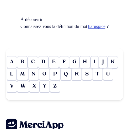
À découvrir
Connaissez-vous la définition du mot
haruspice
?
A
B
C
D
E
F
G
H
I
J
K
L
M
N
O
P
Q
R
S
T
U
V
W
X
Y
Z