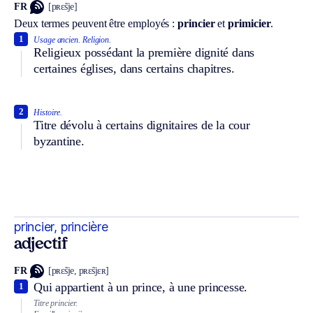
FR
[pʀɛ̃sje]
Deux termes peuvent être employés :
princier
et
primicier
.
1
Usage ancien.
Religion.
Religieux possédant la première dignité dans
certaines églises, dans certains chapitres.
2
Histoire.
Titre dévolu à certains dignitaires de la cour
byzantine.
princier, princière
adjectif
FR
[pʀɛ̃sje, pʀɛ̃sjɛʀ]
Qui appartient à un prince, à une princesse.
1
Titre princier.