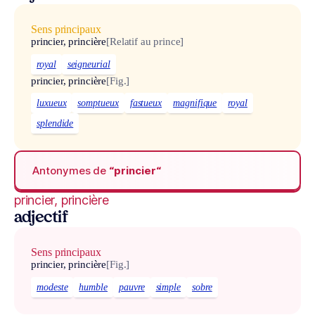
Sens principaux
princier, princière
[Relatif au prince]
royal
seigneurial
princier, princière
[Fig.]
luxueux
somptueux
fastueux
magnifique
royal
splendide
Antonymes de
“princier“
princier, princière
adjectif
Sens principaux
princier, princière
[Fig.]
modeste
humble
pauvre
simple
sobre