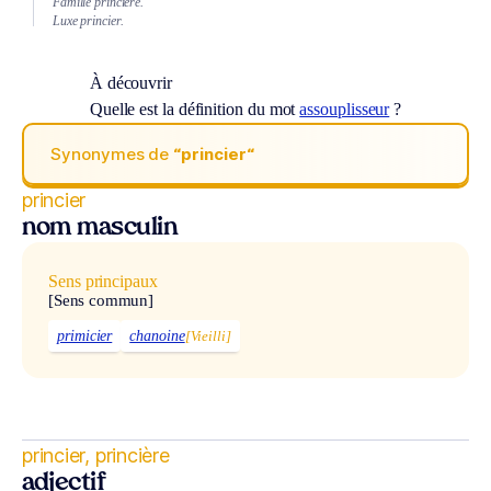
Famille princière.
Luxe princier.
À découvrir
Quelle est la définition du mot
assouplisseur
?
Synonymes de
“princier“
princier
nom masculin
Sens principaux
[Sens commun]
primicier
chanoine
[Vieilli]
princier, princière
adjectif