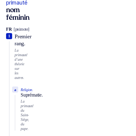
primauté
nom
féminin
FR
[pʀimote]
Premier
1
rang.
La
primauté
d’une
théorie
sur
les
autres.
a
Religion.
Suprématie.
La
primauté
du
Saint-
Siège,
du
pape.