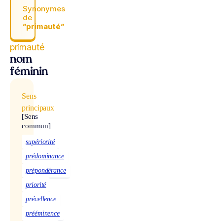
Synonymes
de
“primauté“
primauté
nom
féminin
Sens
principaux
[Sens
commun]
supériorité
prédominance
prépondérance
priorité
précellence
prééminence