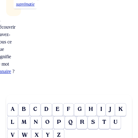
suprématie
À
écouvrir
avez-
ous ce
ue
ignifie
e mot
anaire
?
A
B
C
D
E
F
G
H
I
J
K
L
M
N
O
P
Q
R
S
T
U
V
W
X
Y
Z