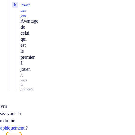
b
Relatif
aux
jeux.
Avantage
de
celui
qui
est
le
premier
à
jouer.
À
vous
la
primauté.
vrir
sez-vous la
on du mot
raphiquement
?