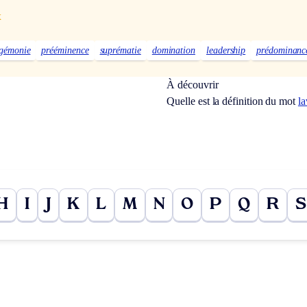
x
gémonie
prééminence
suprématie
domination
leadership
prédominanc
À découvrir
Quelle est la définition du mot
l
H
I
J
K
L
M
N
O
P
Q
R
S