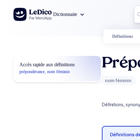
Aller au contenu
Co
Dictionnaire
0
r
Définitions
Prép
Accès rapide aux définitions
prépondérance, nom féminin
nom féminin
Définitions, synon
Définitions 