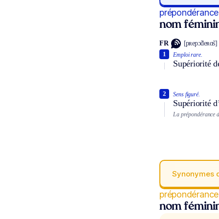
prépondérance
nom fémini
FR
[pʀepɔ̃deʀɑ̃s]
1
Emploi rare.
Supériorité d
2
Sens figuré.
Supériorité d
La prépondérance de
Synonymes 
prépondérance
nom fémini