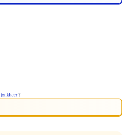
t
jonkheer
?