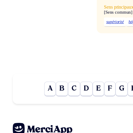
Sens principau
[Sens commun]
supériorité
hé
A
B
C
D
E
F
G