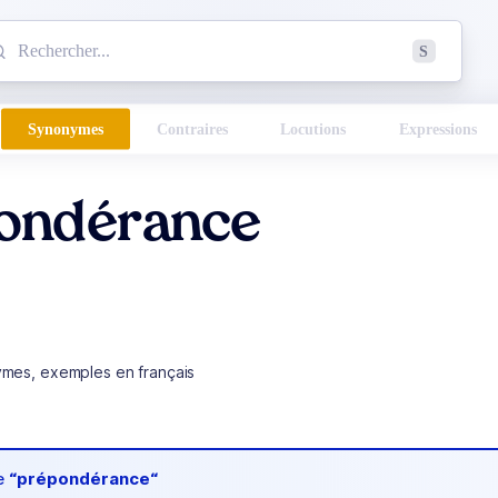
mmencez à chercher un mot dans le dictionnaire :
S
esults found.
Synonymes
Contraires
Locutions
Expressions
ondérance
ymes, exemples en français
de
“prépondérance“