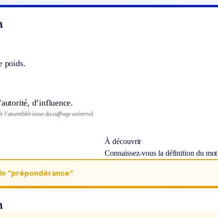
n
e poids.
’autorité, d’influence.
 l’assemblée issue du suffrage universel.
À découvrir
Connaissez-vous la définition du mo
de
“prépondérance“
n