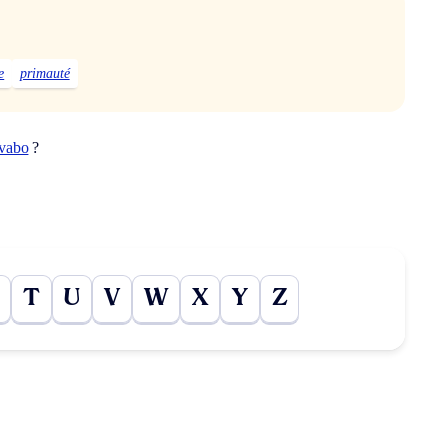
e
primauté
avabo
?
T
U
V
W
X
Y
Z