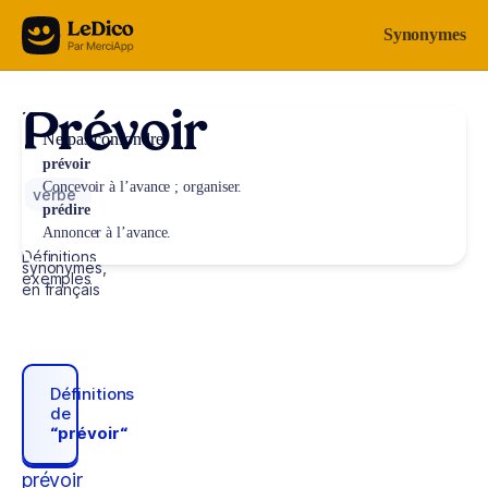
Aller au contenu
Synonymes
Prévoir
Ne pas confondre
prévoir
Concevoir à l’avance ; organiser.
verbe
prédire
Annoncer à l’avance.
Définitions,
synonymes,
exemples
en français
Définitions
de
“prévoir“
prévoir