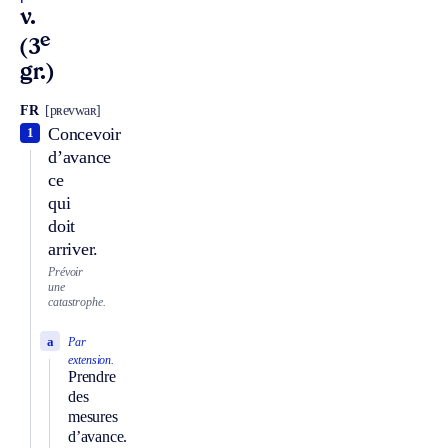
v.
e
(3
gr.)
FR
[pʀevwaʀ]
Concevoir
1
d’avance
ce
qui
doit
arriver.
Prévoir
une
catastrophe.
a
Par
extension.
Prendre
des
mesures
d’avance.