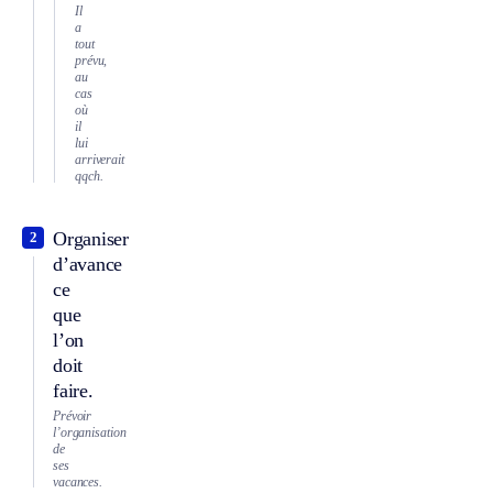
Il
a
tout
prévu,
au
cas
où
il
lui
arriverait
qqch.
Organiser
2
d’avance
ce
que
l’on
doit
faire.
Prévoir
l’organisation
de
ses
vacances.