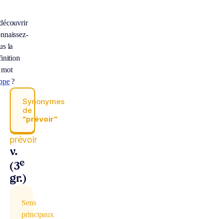
découvrir
nnaissez-
us la
inition
 mot
ppe
?
Synonymes
de
“prévoir“
prévoir
v.
e
(3
gr.)
Sens
principaux