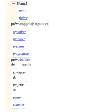
↪
[Fam.]
sentir
flairer
prévoir
(qqch)
[Organiser]
organiser
planifier
préparer
programmer
prévoir
(faire
de
qqch)
envisager
de
projeter
de
penser
compter