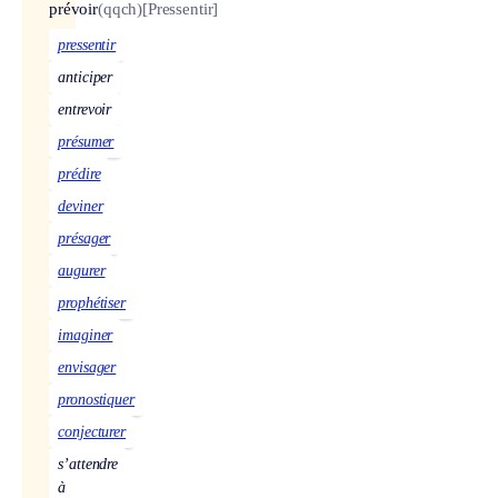
prévoir
(qqch)
[Pressentir]
pressentir
anticiper
entrevoir
présumer
prédire
deviner
présager
augurer
prophétiser
imaginer
envisager
pronostiquer
conjecturer
s’attendre
à