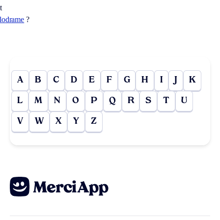
t
lodrame
?
A
B
C
D
E
F
G
H
I
J
K
L
M
N
O
P
Q
R
S
T
U
V
W
X
Y
Z