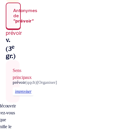
Antonymes
de
“prévoir“
prévoir
v.
e
(3
gr.)
Sens
principaux
prévoir
(qqch)
[Organiser]
improviser
découvrir
vez-vous
 que
nifie le