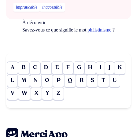
impraticable
inaccessible
À découvrir
Savez-vous ce que signifie le mot
philistinisme
?
A
B
C
D
E
F
G
H
I
J
K
L
M
N
O
P
Q
R
S
T
U
V
W
X
Y
Z