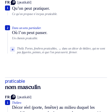
FR
[pʀatikabl]
Qu’on peut pratiquer.
1
Ce qu’on propose n’est pas praticable.
2
Dans un sens particulier.
Où l’on peut passer.
Un chemin praticable.
Théât.
Portes, fenêtres praticables,
→ dans un décor de théâtre, qui ne sont
a
pas figurées, peintes, et que l’on peut ouvrir, fermer.
praticable
nom masculin
FR
[pʀatikabl]
1
Théâtre.
Décor réel (porte, fenêtre) au milieu duquel les