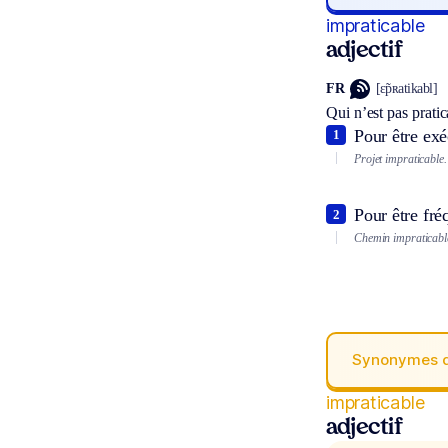
impraticable
adjectif
FR
[ɛ̃pʀatikabl]
Qui n’est pas pratic
Pour être exé
1
Projet impraticable.
Pour être fré
2
Chemin impraticabl
Synonymes 
impraticable
adjectif