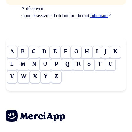
À découvrir
Connaissez-vous la définition du mot
hibernant
?
A
B
C
D
E
F
G
H
I
J
K
L
M
N
O
P
Q
R
S
T
U
V
W
X
Y
Z