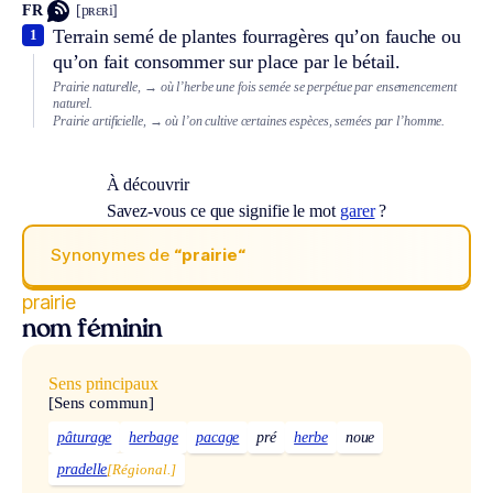
FR
[pʀɛʀi]
Terrain semé de plantes fourragères qu’on fauche ou
1
qu’on fait consommer sur place par le bétail.
Prairie naturelle,
→ où l’herbe une fois semée se perpétue par ensemencement
naturel.
Prairie artificielle,
→ où l’on cultive certaines espèces, semées par l’homme.
À découvrir
Savez-vous ce que signifie le mot
garer
?
Synonymes de
“prairie“
prairie
nom féminin
Sens principaux
[Sens commun]
pâturage
herbage
pacage
pré
herbe
noue
pradelle
[Régional.]