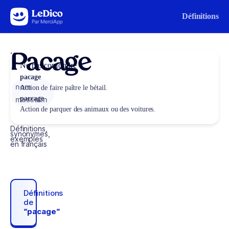
Aller au contenu
Définitions
Pacage
Ne pas confondre
pacage
nom
Action de faire paître le bétail.
parcage
masculin
Action de parquer des animaux ou des voitures.
Définitions,
synonymes,
exemples
en français
Définitions
de
“pacage“