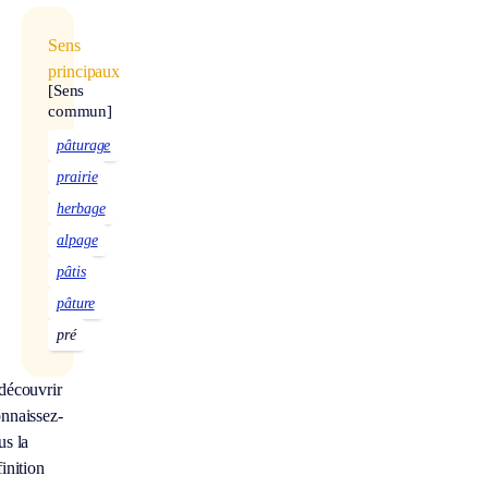
Sens
principaux
[Sens
commun]
pâturage
prairie
herbage
alpage
pâtis
pâture
pré
découvrir
nnaissez-
us la
inition