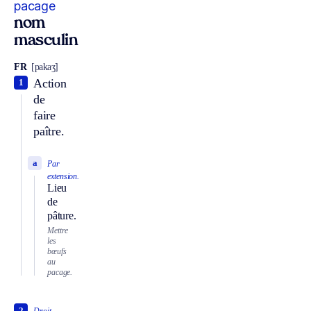
pacage
nom
masculin
FR
[pakaʒ]
Action
1
de
faire
paître.
a
Par
extension.
Lieu
de
pâture.
Mettre
les
bœufs
au
pacage.
2