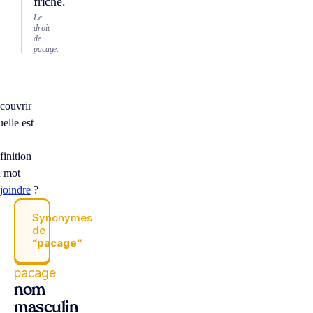
friche.
Le
droit
de
pacage.
couvrir
elle est
finition
 mot
joindre
?
Synonymes
de
“pacage“
pacage
nom
masculin