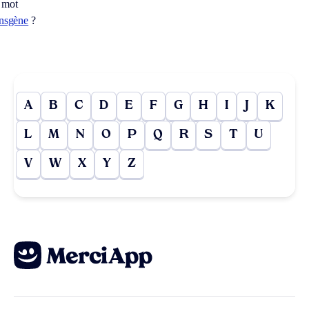
 mot
ansgène
?
A
B
C
D
E
F
G
H
I
J
K
L
M
N
O
P
Q
R
S
T
U
V
W
X
Y
Z