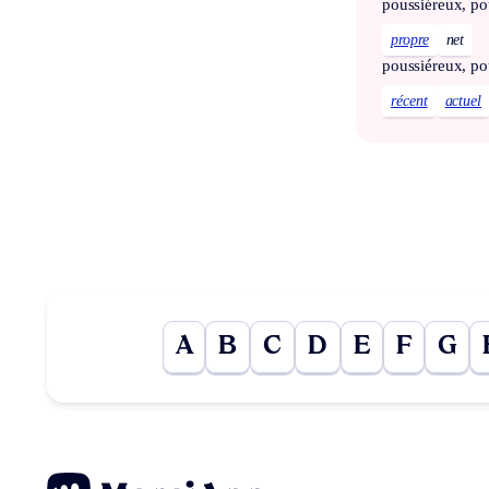
poussiéreux, po
propre
net
poussiéreux, po
récent
actuel
A
B
C
D
E
F
G