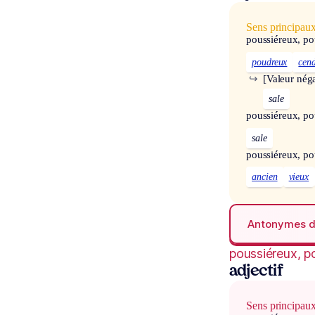
Sens principau
poussiéreux, po
poudreux
cen
↪
[Valeur néga
sale
poussiéreux, po
sale
poussiéreux, po
ancien
vieux
Antonymes 
poussiéreux, p
adjectif
Sens principau