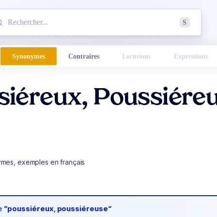
mmencez à chercher un mot dans le dictionnaire :
S
esults found.
Synonymes
Contraires
Locutions
Expressions
siéreux, Poussiére
ymes, exemples en français
de
“poussiéreux, poussiéreuse“