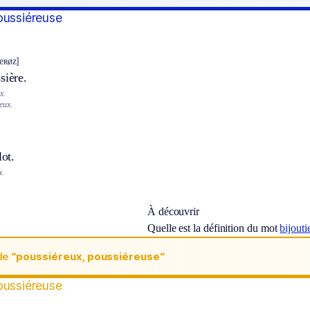
oussiéreuse
jeʀøz]
sière.
x.
eux.
lot.
x.
À découvrir
Quelle est la définition du mot
bijoutie
de
“poussiéreux, poussiéreuse“
oussiéreuse