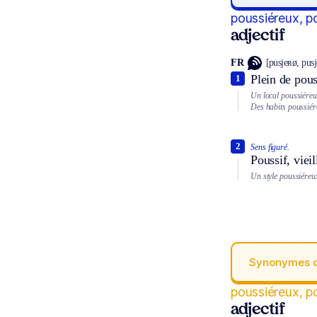
poussiéreux, p
adjectif
FR
[pusjeʀø, pus
Plein de pous
1
Un local poussiéreu
Des habits poussiér
2
Sens figuré.
Poussif, vieil
Un style poussiéreu
Synonymes 
poussiéreux, p
adjectif