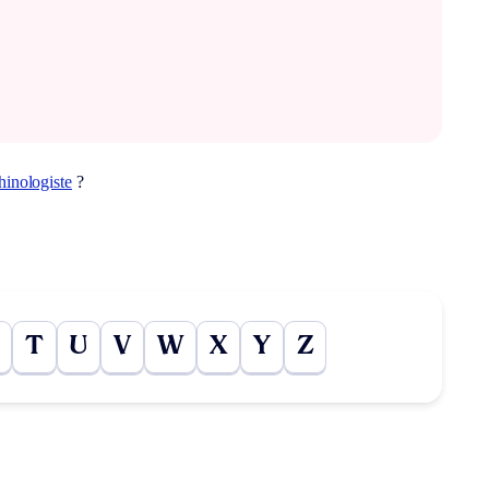
hinologiste
?
T
U
V
W
X
Y
Z