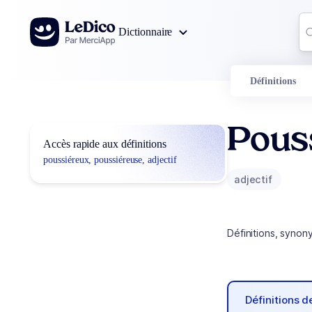
Aller au contenu
Co
Dictionnaire
0
r
Définitions
Pous
Accès rapide aux définitions
poussiéreux, poussiéreuse, adjectif
adjectif
Définitions, synon
Définitions 