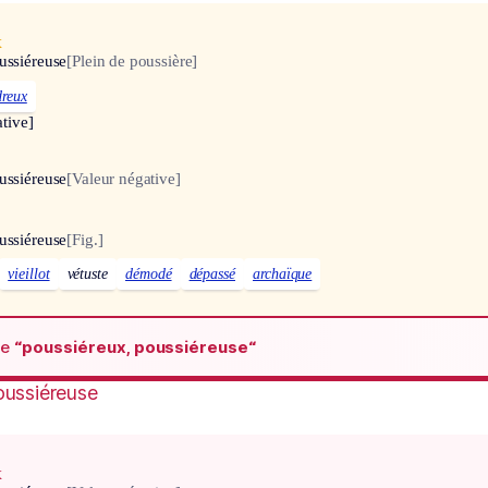
x
ussiéreuse
[Plein de poussière]
dreux
tive]
ussiéreuse
[Valeur négative]
ussiéreuse
[Fig.]
vieillot
vétuste
démodé
dépassé
archaïque
de
“poussiéreux, poussiéreuse“
oussiéreuse
x