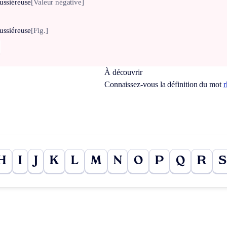
ussiéreuse
[Valeur négative]
ussiéreuse
[Fig.]
À découvrir
Connaissez-vous la définition du mot
r
H
I
J
K
L
M
N
O
P
Q
R
S