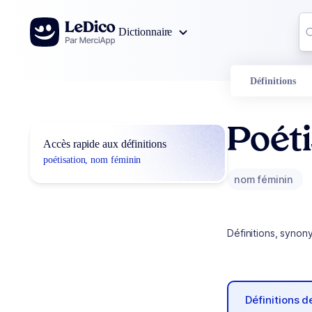
Aller au contenu
Co
Dictionnaire
0
r
Définitions
Poéti
Accès rapide aux définitions
poétisation, nom féminin
nom féminin
Définitions, synon
Définitions 