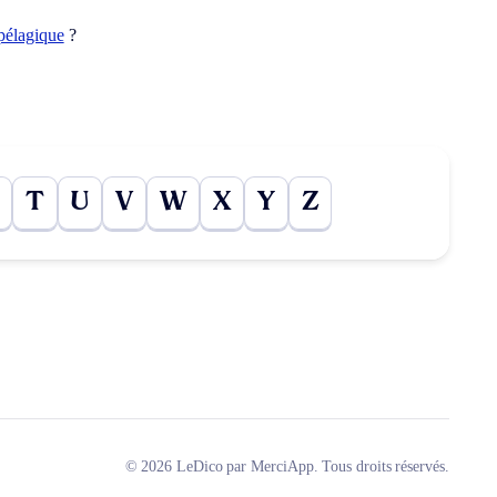
pélagique
?
T
U
V
W
X
Y
Z
© 2026 LeDico par MerciApp. Tous droits réservés.