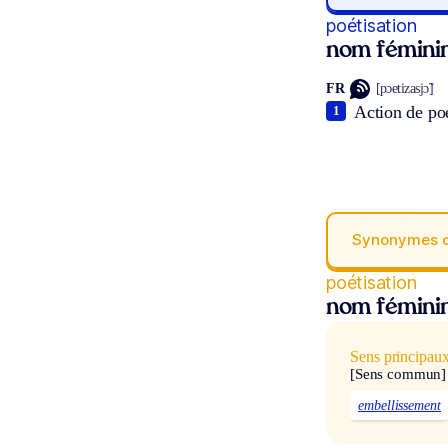
poétisation
nom fémini
FR
[pɔetizasjɔ̃]
Action de poé
1
Synonymes 
poétisation
nom fémini
Sens principau
[Sens commun]
embellissement