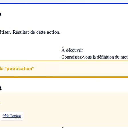
n
tiser. Résultat de cette action.
À découvrir
Connaissez-vous la définition du mo
de
“poétisation“
n
x
idéalisation