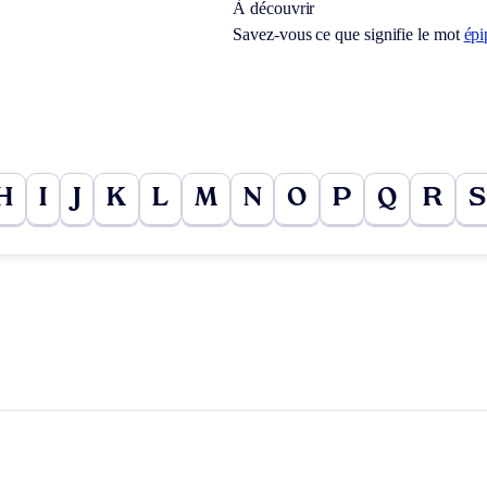
À découvrir
Savez-vous ce que signifie le mot
épi
H
I
J
K
L
M
N
O
P
Q
R
S