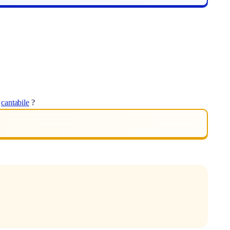
t
cantabile
?