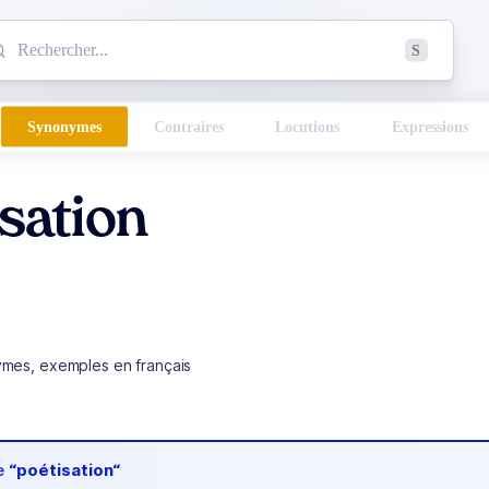
mmencez à chercher un mot dans le dictionnaire :
S
esults found.
Synonymes
Contraires
Locutions
Expressions
sation
ymes, exemples en français
de
“poétisation“